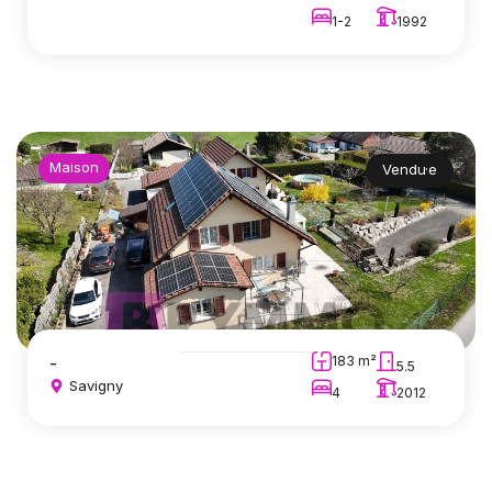
1-2
1992
Maison
Vendu·e
-
183 m²
5.5
Savigny
4
2012