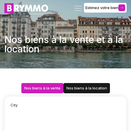
Estimez votre bien
Gérance d’immeuble
Nos biens à la vente et à la
location
Nos biens à la vente
Nos biens à la location
City