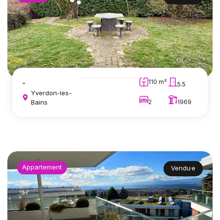
-
110 m²
5.5
Yverdon-les-
Bains
2
1969
Appartement
Vendu·e