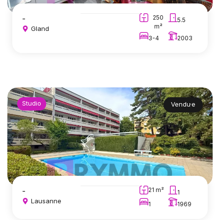
-
250
5.5
m²
Gland
3-4
2003
Studio
Vendu·e
-
21 m²
1
Lausanne
1
1969