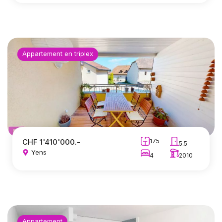
Appartement en triplex
CHF 1'410'000.-
175
5.5
Yens
4
2010
Appartement