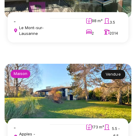
-
98 m²
3.5
Le Mont-sur-
Lausanne
2
2014
Maison
Vendu·e
-
173 m²
5.5 -
Apples -
6.5