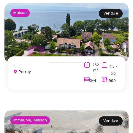
Maison
Vendu·e
-
262
4.5 -
m²
Perroy
5.5
3-4
1990
Immeuble, Maison
Vendu·e