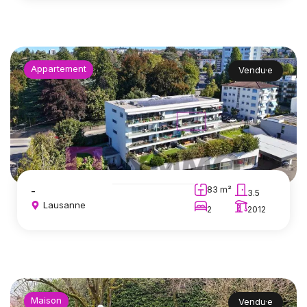
Appartement
Vendu·e
-
83 m²
3.5
Lausanne
2
2012
Maison
Vendu·e