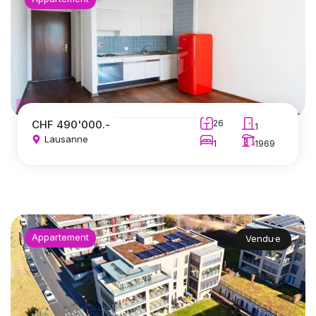
CHF 490'000.-
26
1
Lausanne
1
1969
Appartement
Vendu·e