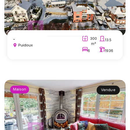
-
300
13.5
m²
Puidoux
6
1936
Maison
Vendu·e