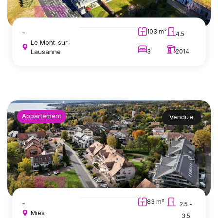
-
103 m²
4.5
Le Mont-sur-
Lausanne
3
2014
Appartement
Vendu·e
-
83 m²
2.5 -
Mies
3.5