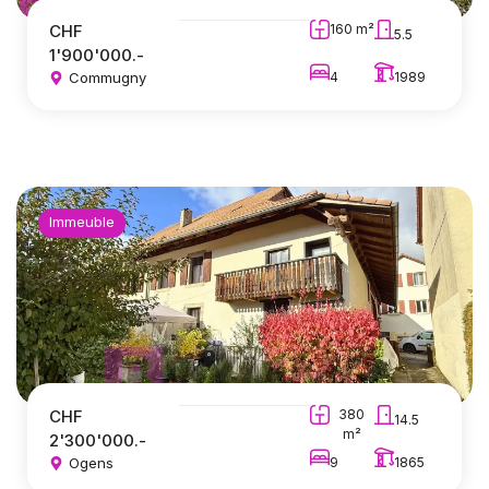
CHF
160 m²
5.5
1'900'000.-
Commugny
4
1989
Immeuble
CHF
380
14.5
m²
2'300'000.-
Ogens
9
1865