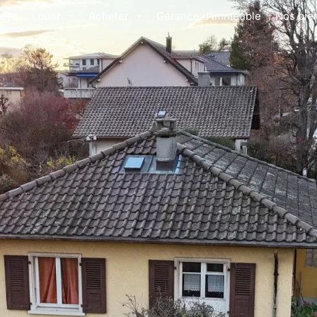
dre
Louer
Acheter
Gérance d’immeuble
Nos bie