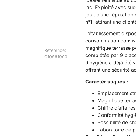
lac. Exploité avec su
jouit d’une réputation
n°1, attirant une clien
L’établissement dispo
consommation convivia
magnifique terrasse pe
Référence:
complétée par 9 places
C10961903
d’hygiène a déjà été v
offrant une sécurité a
Caractéristiques :
Emplacement stra
Magnifique terra
Chiffre d’affair
Conformité hygiè
Possibilité de ch
Laboratoire de p