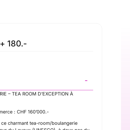
+ 180.-
RIE – TEA ROOM D’EXCEPTION À
merce : CHF 160’000.-
 ce charmant tea-room/boulangerie
cœur du Lavaux (UNESCO), à deux pas du