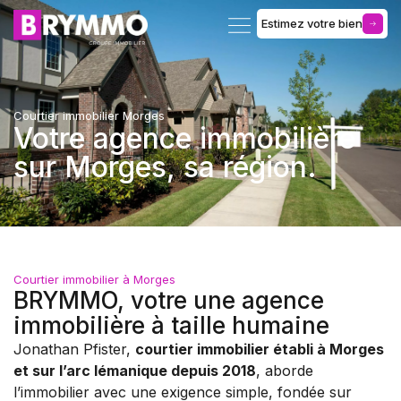
Estimez votre bien
Gérance d’immeuble
Courtier immobilier Morges
Votre agence immobilière
sur Morges, sa région.
Courtier immobilier à Morges
BRYMMO, votre une agence
immobilière à taille humaine
Jonathan Pfister,
courtier immobilier établi à Morges
et sur l’arc lémanique depuis 2018
, aborde
l’immobilier avec une exigence simple, fondée sur