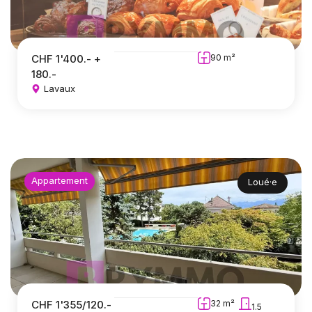
CHF 1'400.- +
90 m²
180.-
Lavaux
Appartement
Loué·e
CHF 1'355/120.-
32 m²
1.5