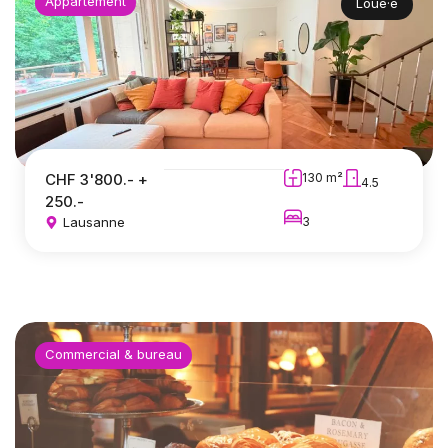
Appartement
Loué·e
CHF 3'800.- +
130 m²
4.5
250.-
Lausanne
3
Commercial & bureau