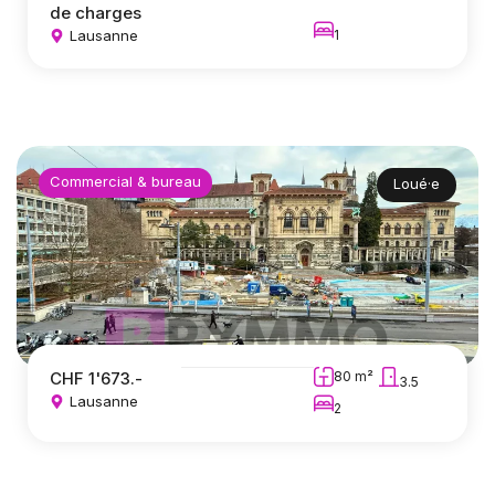
de charges
Lausanne
1
Commercial & bureau
Loué·e
CHF 1'673.-
80 m²
3.5
Lausanne
2