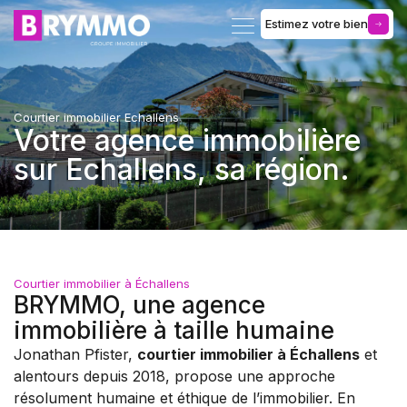
Estimez votre bien
Gérance d’immeuble
Courtier immobilier Echallens
Votre agence immobilière
sur Echallens, sa région.
Courtier immobilier à Échallens
BRYMMO, une agence
immobilière à taille humaine
Jonathan Pfister,
courtier immobilier à Échallens
et
alentours depuis 2018, propose une approche
résolument humaine et éthique de
l’immobilier
. En