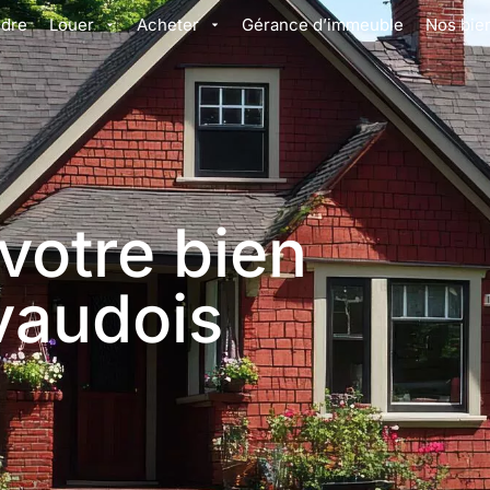
dre
Louer
Acheter
Gérance d’immeuble
Nos bie
 votre bien
vaudois