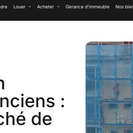
dre
Louer
Acheter
Gérance d’immeuble
Nos bie
n
nciens :
aché de