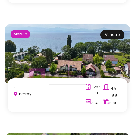
Maison
Vendu·e
-
262
4.5 -
m²
Perroy
5.5
3-4
1990