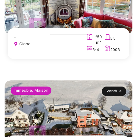
-
250
5.5
m²
Gland
3-4
2003
Immeuble, Maison
Vendu·e