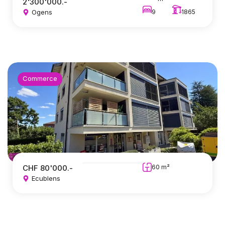
2'300'000.-
Ogens
9
1865
Commerce
CHF 80'000.-
60 m²
Ecublens