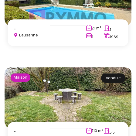
-
21 m²
1
Lausanne
1
1969
Maison
Vendu·e
-
110 m²
5.5