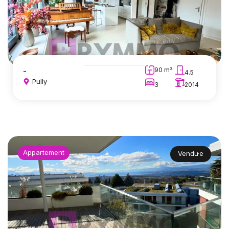
-
90 m²
4.5
Pully
3
2014
Appartement
Vendu·e