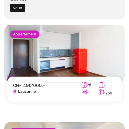
Vaud
Appartement
CHF 490'000.-
26
1
Lausanne
1
1969