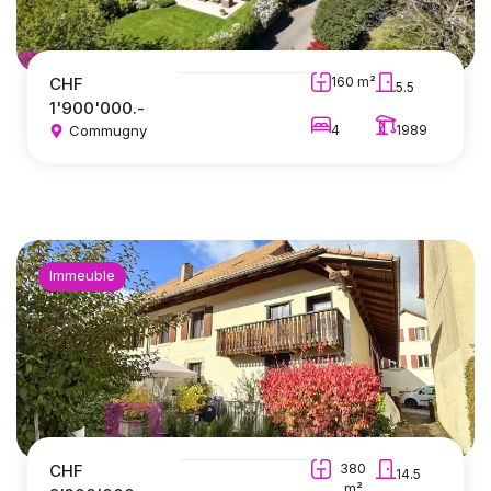
CHF
160 m²
5.5
1'900'000.-
Commugny
4
1989
Immeuble
CHF
380
14.5
m²