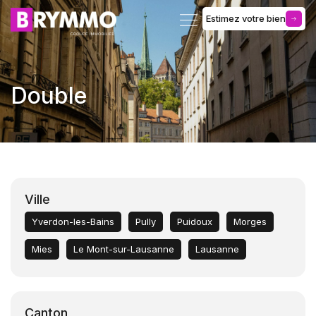
Estimez votre bien
Gérance d’immeuble
Double
Ville
Yverdon-les-Bains
Pully
Puidoux
Morges
Mies
Le Mont-sur-Lausanne
Lausanne
Canton