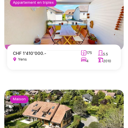
Appartement en triplex
CHF 1'410'000.-
175
5.5
Yens
4
2010
Maison