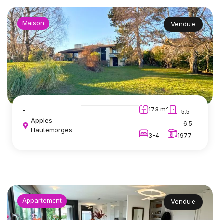
Maison
Vendu·e
-
173 m²
5.5 -
Apples -
6.5
Hautemorges
3-4
1977
Appartement
Vendu·e