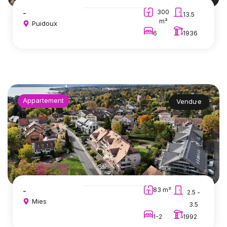
-
300
13.5
m²
Puidoux
6
1936
Appartement
Vendu·e
-
83 m²
2.5 -
Mies
3.5
1-2
1992