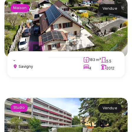
Maison
Vendu·e
-
183 m²
5.5
Savigny
4
2012
Studio
Vendu·e