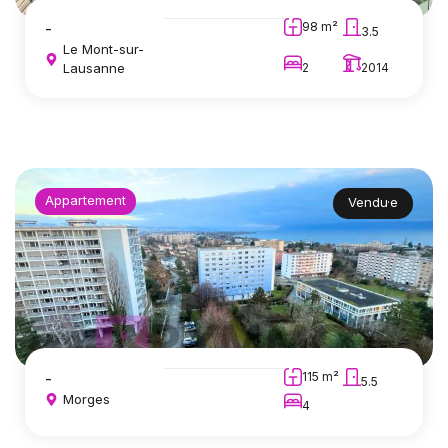
-
98 m²
3.5
Le Mont-sur-
Lausanne
2
2014
Appartement
Vendu·e
-
115 m²
5.5
Morges
4