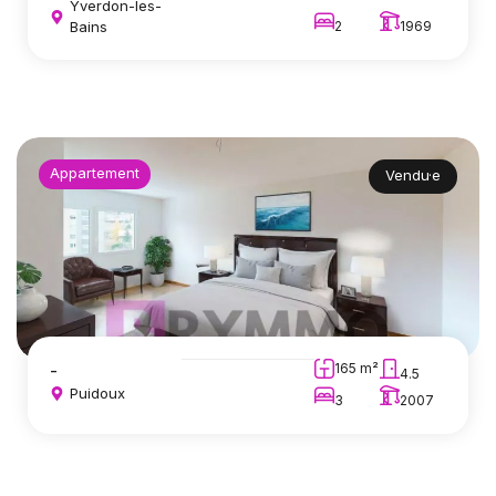
Yverdon-les-
Bains
2
1969
Appartement
Vendu·e
-
165 m²
4.5
Puidoux
3
2007