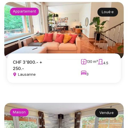
Appartement
Loué·e
CHF 3'800.- +
130 m²
4.5
250.-
Lausanne
3
Maison
Vendu·e