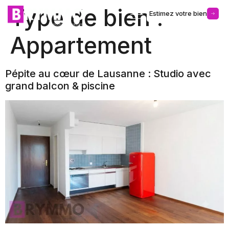
Type de bien :
Estimez votre bien
Gérance d’immeuble
Appartement
Pépite au cœur de Lausanne : Studio avec
grand balcon & piscine