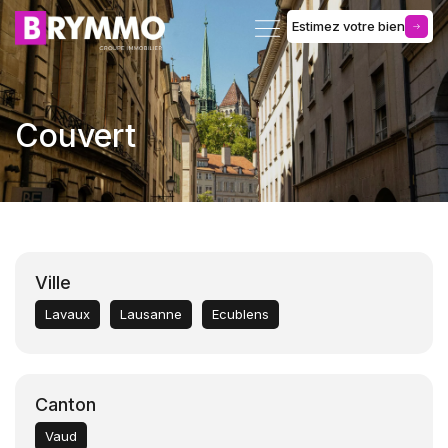
Estimez votre bien
Gérance d’immeuble
Couvert
Ville
Lavaux
Lausanne
Ecublens
Canton
Vaud