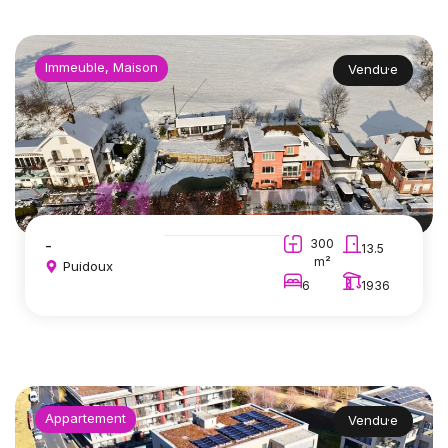
Immeuble, Maison
Vendu·e
-
300
13.5
m²
Puidoux
6
1936
Appartement
Vendu·e