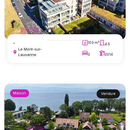
-
103 m²
4.5
Le Mont-sur-
Lausanne
3
2014
Maison
Vendu·e