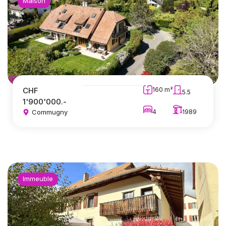
Maison
CHF
160 m²
5.5
1'900'000.-
Commugny
4
1989
Immeuble