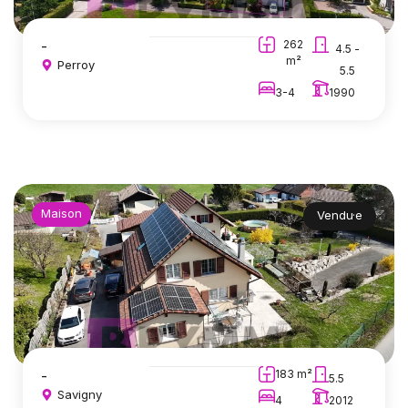
-
262
4.5 -
m²
Perroy
5.5
3-4
1990
Maison
Vendu·e
-
183 m²
5.5
Savigny
4
2012