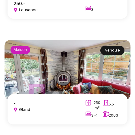
250.-
Lausanne
3
Maison
Vendu·e
-
250
5.5
m²
Gland
3-4
2003