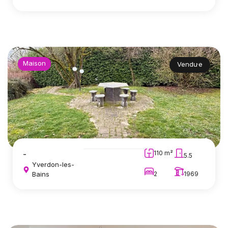
Maison
Vendu·e
-
110 m²
5.5
Yverdon-les-
Bains
2
1969