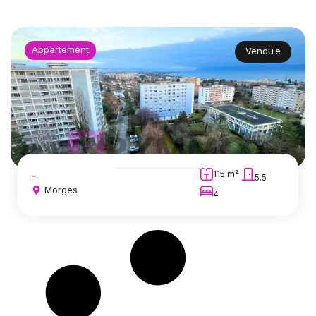
Appartement
Vendu·e
-
115 m²
5.5
Morges
4