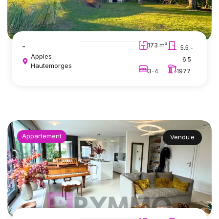
-
173 m²
5.5 -
Apples -
6.5
Hautemorges
3-4
1977
Appartement
Vendu·e