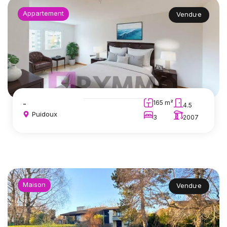
Appartement
Vendu·e
-
165 m²
4.5
Puidoux
3
2007
Maison
Vendu·e