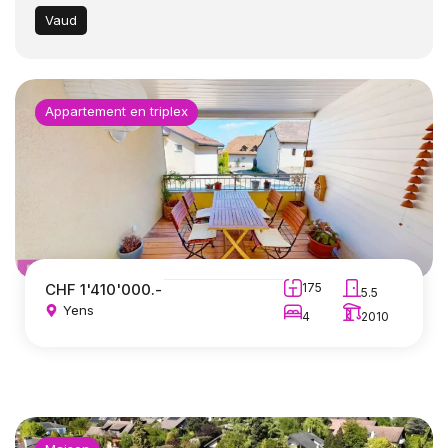
Vaud
Appartement en triplex
CHF 1'410'000.-
175
5.5
Yens
4
2010