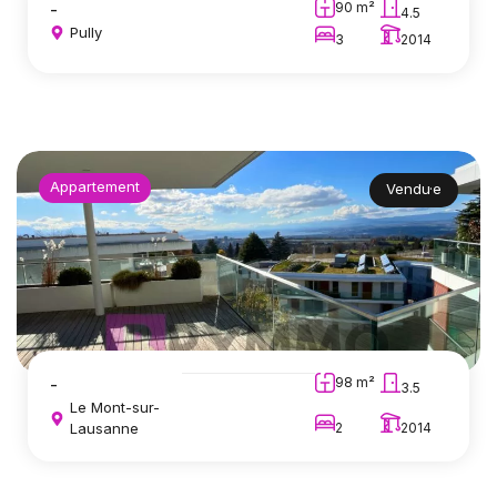
-
90 m²
4.5
Pully
3
2014
Appartement
Vendu·e
-
98 m²
3.5
Le Mont-sur-
Lausanne
2
2014