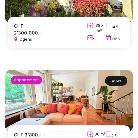
CHF
380
14.5
m²
2'300'000.-
Ogens
9
1865
Appartement
Loué·e
CHF 3'800.- +
130 m²
4.5