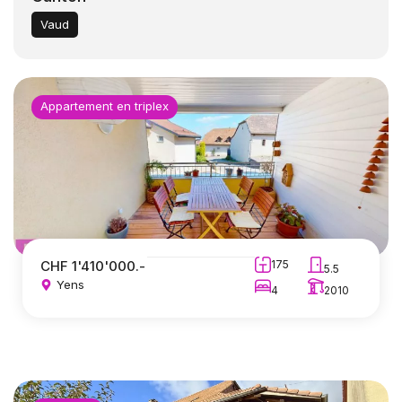
Vaud
Appartement en triplex
CHF 1'410'000.-
175
5.5
Yens
4
2010