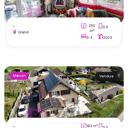
-
250
5.5
m²
Gland
3-4
2003
Maison
Vendu·e
-
183 m²
5.5