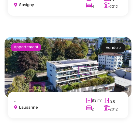
Savigny
4
2012
Appartement
Vendu·e
-
83 m²
3.5
Lausanne
2
2012