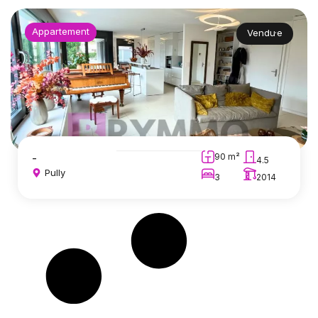
Appartement
Vendu·e
-
90 m²
4.5
Pully
3
2014