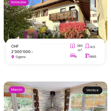
Immeuble
CHF
380
14.5
m²
2'300'000.-
Ogens
9
1865
Maison
Vendu·e