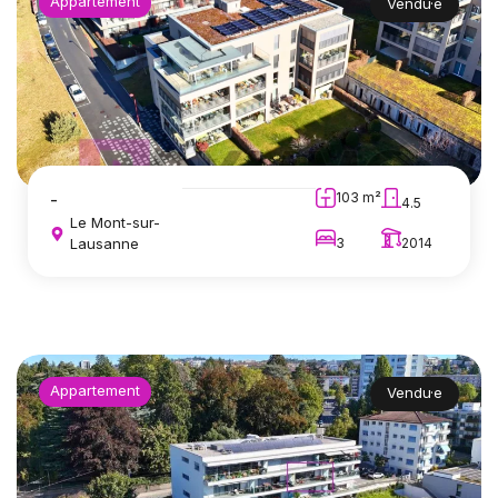
Appartement
Vendu·e
-
103 m²
4.5
Le Mont-sur-
Lausanne
3
2014
Appartement
Vendu·e