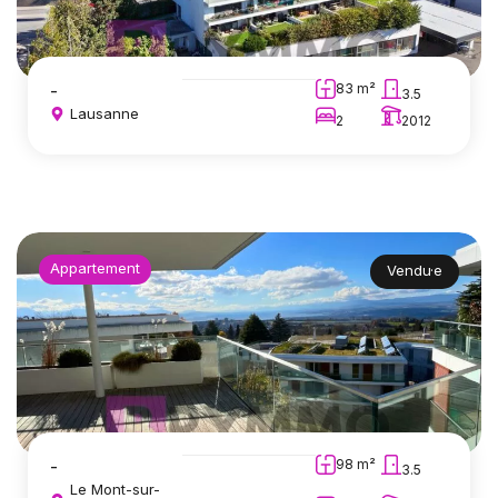
-
83 m²
3.5
Lausanne
2
2012
Appartement
Vendu·e
-
98 m²
3.5
Le Mont-sur-