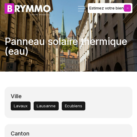
Estimez votre bien
Gérance d’immeuble
Panneau solaire thermique
(eau)
Ville
Lavaux
Lausanne
Ecublens
Canton