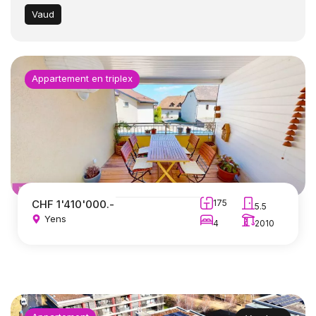
Vaud
Appartement en triplex
CHF 1'410'000.-
175
5.5
Yens
4
2010