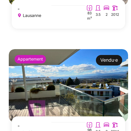
-
83
3.5
2
2012
Lausanne
m²
Appartement
Vendu·e
-
98