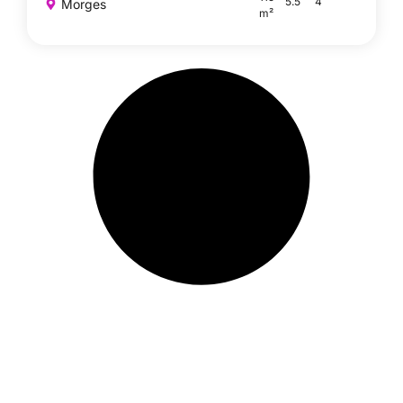
5.5
4
Morges
m²