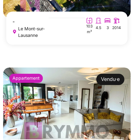
-
103
4.5
3
2014
Le Mont-sur-
m²
Lausanne
Appartement
Vendu·e