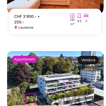
CHF 3'800.- +
130
4.5
3
250.-
m²
Lausanne
Appartement
Vendu·e