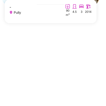
-
90
4.5
3
2014
Pully
m²