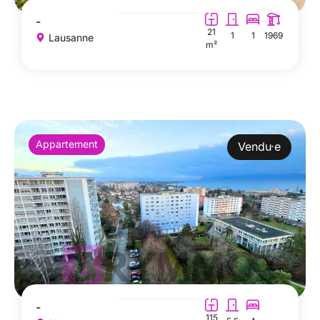
-
21
1
1
1969
Lausanne
m²
Appartement
Vendu·e
-
115