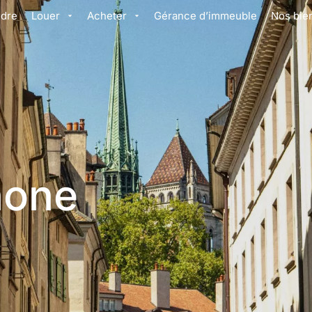
dre
Louer
Acheter
Gérance d’immeuble
Nos bie
hone