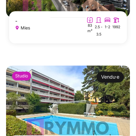
-
83
2.5 -
1-2
1992
Mies
m²
3.5
Studio
Vendu·e