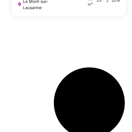
3.5
2
2014
Le Mont-sur-
m²
Lausanne